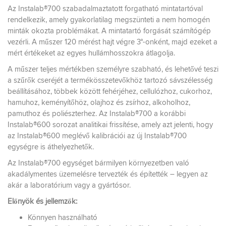
Az Instalab®700 szabadalmaztatott forgatható mintatartóval
rendelkezik, amely gyakorlatilag megszünteti a nem homogén
minták okozta problémákat. A mintatartó forgását számítógép
vezérli. A műszer 120 mérést hajt végre 3°-onként, majd ezeket a
mért értékeket az egyes hullámhosszokra átlagolja.
A műszer teljes mértékben személyre szabható, és lehetővé teszi
a szűrők cseréjét a termékösszetevőkhöz tartozó sávszélesség
beállításához, többek között fehérjéhez, cellulózhoz, cukorhoz,
hamuhoz, keményítőhöz, olajhoz és zsírhoz, alkoholhoz,
pamuthoz és poliészterhez. Az Instalab®700 a korábbi
Instalab®600 sorozat analitikai frissítése, amely azt jelenti, hogy
az Instalab®600 meglévő kalibrációi az új Instalab®700
egységre is áthelyezhetők.
Az Instalab®700 egységet bármilyen környezetben való
akadálymentes üzemelésre tervezték és építették – legyen az
akár a laboratórium vagy a gyártósor.
Előnyök és jellemzők:
Könnyen használható