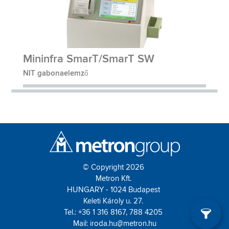
Mininfra SmarT/SmarT SW
NIT gabonaelemző
© Copyright 2026
Metron Kft.
HUNGARY - 1024 Budapest
Keleti Károly u. 27.
Tel.: +36 1 316 8167, 788 4205
Mail:
iroda.hu@metron.hu