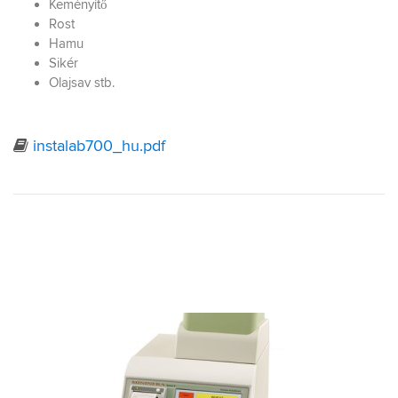
Keményítő
Rost
Hamu
Sikér
Olajsav stb.
instalab700_hu.pdf