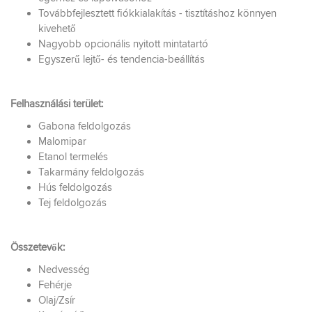
Továbbfejlesztett fiókkialakítás - tisztításhoz könnyen
kivehető
Nagyobb opcionális nyitott mintatartó
Egyszerű lejtő- és tendencia-beállítás
Felhasználási terület:
Gabona feldolgozás
Malomipar
Etanol termelés
Takarmány feldolgozás
Hús feldolgozás
Tej feldolgozás
Összetevők:
Nedvesség
Fehérje
Olaj/Zsír