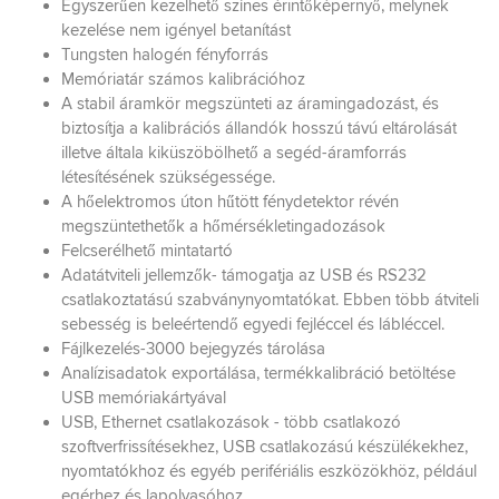
Egyszerűen kezelhető színes érintőképernyő, melynek
kezelése nem igényel betanítást
Tungsten halogén fényforrás
Memóriatár számos kalibrációhoz
A stabil áramkör megszünteti az áramingadozást, és
biztosítja a kalibrációs állandók hosszú távú eltárolását
illetve általa kiküszöbölhető a segéd-áramforrás
létesítésének szükségessége.
A hőelektromos úton hűtött fénydetektor révén
megszüntethetők a hőmérsékletingadozások
Felcserélhető mintatartó
Adatátviteli jellemzők- támogatja az USB és RS232
csatlakoztatású szabványnyomtatókat. Ebben több átviteli
sebesség is beleértendő egyedi fejléccel és lábléccel.
Fájlkezelés-3000 bejegyzés tárolása
Analízisadatok exportálása, termékkalibráció betöltése
USB memóriakártyával
USB, Ethernet csatlakozások - több csatlakozó
szoftverfrissítésekhez, USB csatlakozású készülékekhez,
nyomtatókhoz és egyéb perifériális eszközökhöz, például
egérhez és lapolvasóhoz