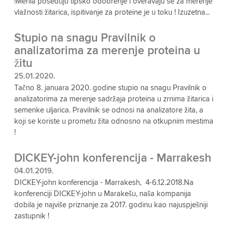
!Merila poseduju tipsko odobrenje i overavaju se za merenje
vlažnosti žitarica, ispitivanje za proteine je u toku ! Izuzetna...
Stupio na snagu Pravilnik o
analizatorima za merenje proteina u
žitu
25.01.2020.
Tačno 8. januara 2020. godine stupio na snagu Pravilnik o
analizatorima za merenje sadržaja proteina u zrnima žitarica i
semenke uljarica. Pravilnik se odnosi na analizatore žita, a
koji se koriste u prometu žita odnosno na otkupnim mestima
!
DICKEY-john konferencija - Marrakesh
04.01.2019.
DICKEY-john konferencija - Marrakesh, 4-6.12.2018.Na
konferenciji DICKEY-john u Marakešu, naša kompanija
dobila je najviše priznanje za 2017. godinu kao najuspješniji
zastupnik !