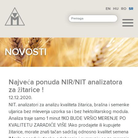
EN
HU
RO
SR
NOVOSTI
Najveća ponuda NIR/NIT analizatora
za žitarice !
12.12.2020.
NIT. analizatori za analizu kvaliteta žitarica, brašna i semenke
uljarica bez mlevenja uzorka sa i bez hektolitarskog modula.
Analiza traje samo 1 minut !!KO BUDE VRŠIO MERENJE PO
KVALITETU ZARADIĆE VIŠE !Ako prodajete ili kupujete
žitarice, morate znati tačan sadržaj odnosno kvalitet semena