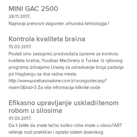
MINI GAC 2500
28.11.2017.
Najnoviji prenosni vlagomer, vrhunska tehnologija !
Kontrola kvaliteta brašna
15.03.2017.
Postali smo zastupnici proizvođača opreme za kontrolu
kvaliteta brašna, Yucebas Machinery iz Turske. Iz njihovog
programa izdvajamo Uređaj za određivanje broja padanja
po Hagbergu sa dva radna mesta.
http://www.yucebasmakine.com.tr/urungoster.asp?
main=3&kid=3 Za više infromacija kliknite ovde
Efikasno upravljanje uskladištenom
robom u silosima
01.03.2017.
Da li želite da znate tačno koliko robe imate u silosu?ART
rešenje nudi praktičan i isplativ sistem laserskog